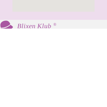
®
Blixen Klub
Blixen Klub er en social og kulturel klub for
kvinder 60+, som mødes med fast frekvens til
hyggeligt samvær, foredrag og andre
aktiviteter.
Vores værdier er fællesskab, inspiration og
netværk. Der er ingen krav eller fordomme –
som Karen Blixen favner vi alle.
Kontakt os