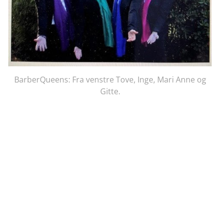
BarberQueens: Fra venstre Tove, Inge, Mari Anne og
Gitte.